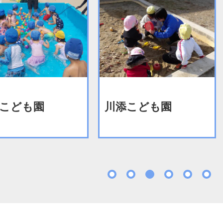
こども園
川添こども園
1
2
3
4
5