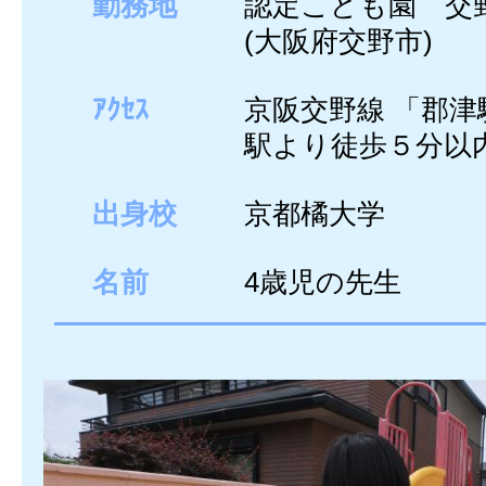
勤務地
認定こども園 交
(大阪府交野市)
ｱｸｾｽ
京阪交野線 「郡津
駅より徒歩５分以
出身校
京都橘大学
名前
4歳児の先生