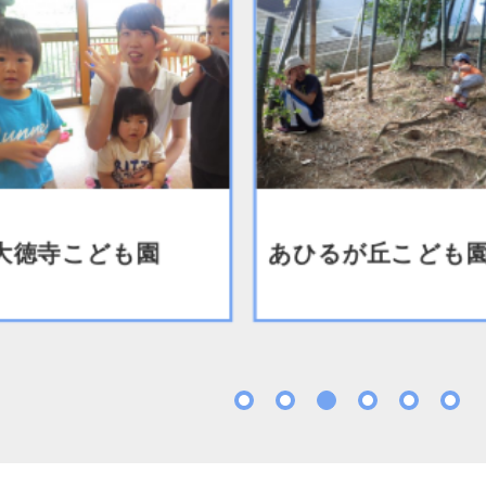
寺こども園
あひるが丘こども園
1
2
3
4
5