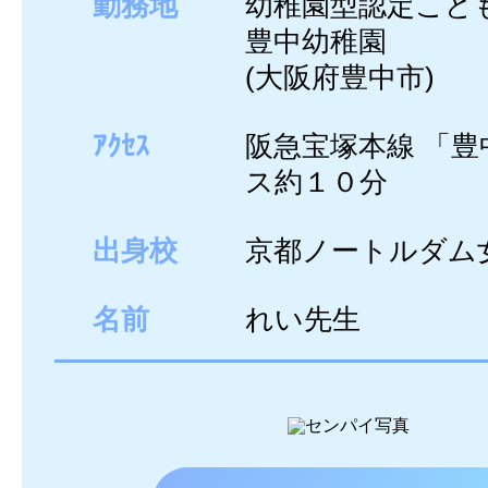
勤務地
幼稚園型認定こど
豊中幼稚園
(大阪府豊中市)
ｱｸｾｽ
阪急宝塚本線 「豊
ス約１０分
出身校
京都ノートルダム
名前
れい先生