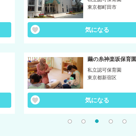
東京都町田市
気になる
繭の糸神楽坂保育
私立認可保育園
東京都新宿区
気になる
1
2
3
4