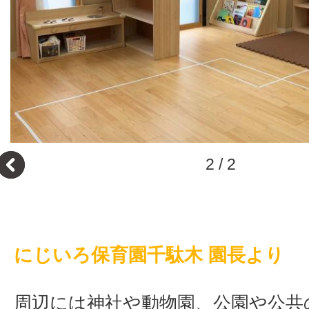
1
/
2
にじいろ保育園千駄木 園長より
周辺には神社や動物園、公園や公共