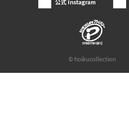
公式 Instagram
© hoikucollection