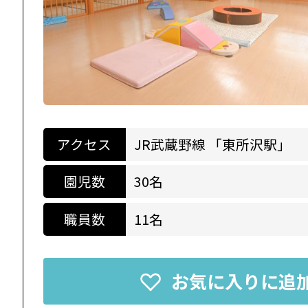
アクセス
JR武蔵野線 「東所沢駅」
園児数
30名
職員数
11名
お気に入りに追