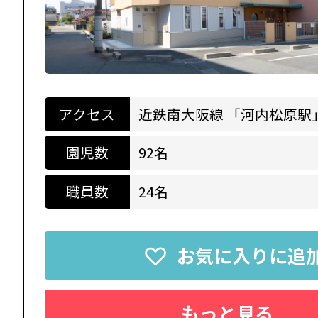
アクセス
近鉄南大阪線 「河内松原駅
園児数
92名
職員数
24名
お気に入りに追
もっと見る