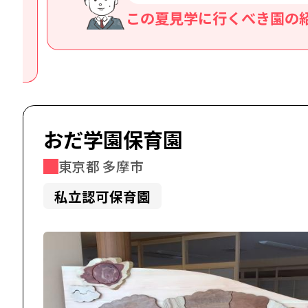
江坂駅8分｜夏休みしっかり
！
休140日＆広い運動場での運
食が自慢の園♪
おだ学園保育園
東京都 多摩市
私立認可保育園