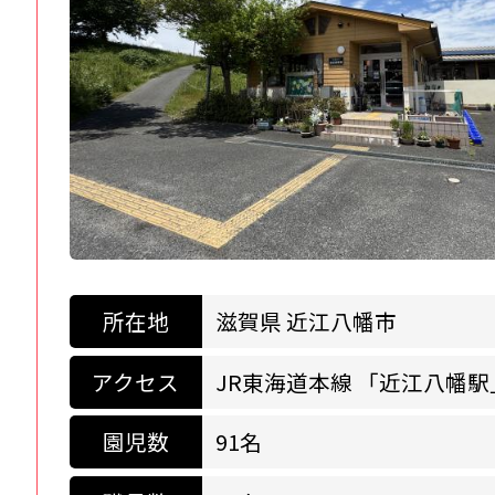
所在地
滋賀県 近江八幡市
アクセス
JR東海道本線 「近江八幡駅
園児数
91名