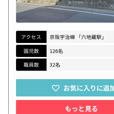
アクセス
京阪宇治線 「六地蔵駅」
園児数
126名
職員数
32名
お気に入りに追
もっと見る