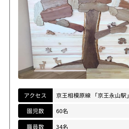
アクセス
京王相模原線 「京王永山駅
園児数
60名
職員数
34名