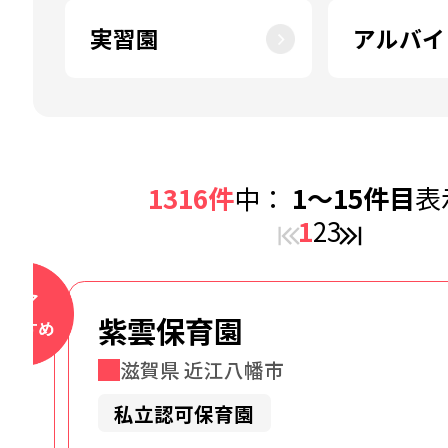
実習園
アルバイ
1316件
中：
1～15件目
表
1
2
3
まこと幼稚園
大阪府 吹田市
私立幼稚園