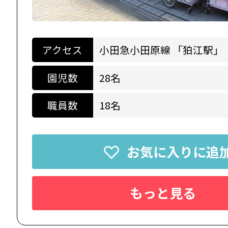
アクセス
小田急小田原線 「狛江駅」
園児数
28名
職員数
18名
お気に入りに追
もっと見る