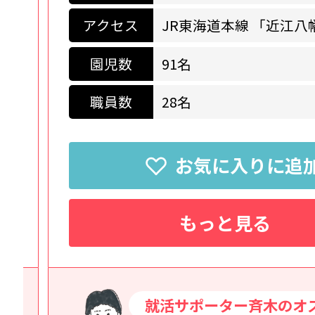
アクセス
大阪メトロ御堂筋線 「
園児数
240名
職員数
45名
お気に入りに追
もっと見る
就活サポーター入江のオス