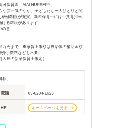
保育園「AIAI NURSERY」
ームな雰囲気のなか、子どもたち一人ひとりと関
も研修制度が充実。新卒保育士には※共育担当
働ける環境があります。
つの意
限9万円まで ※家賃上限額は自治体の補助金額
仲介手数料なども不要。
時入居の新卒保育士限定）
町駅」
電話
03-6284-1628
HP
ホームページを見る