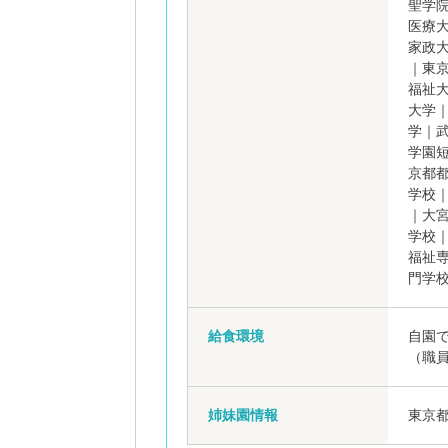
聖学
医療
家政
｜東
福祉
大学
学｜
学園
京都
学校
｜大
学校
福祉
門学
給食環境
自園
（職員
姉妹園情報
東京都