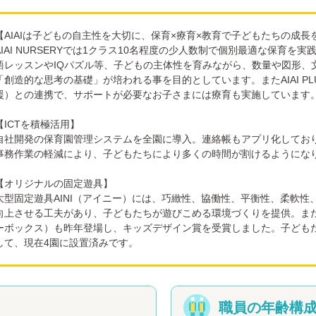
【AIAIは子どもの自主性を大切に、保育×療育×教育で子どもたちの成長
AIAI NURSERYでは1クラス10名程度の少人数制で個別最適な保育
語レッスンやIQパズル等、子どもの主体性を育みながら、数量や図形、
「創造的な思考の基礎」が培われる事を目的としています。またAIAI P
援）との連携で、サポートが必要なお子さまには療育も実施しています
【ICTを積極活用】
自社開発の保育園管理システムを全園に導入。連絡帳もアプリ化してお
事務作業の軽減により、子どもたちにより多くの時間が割けるようにな
【オリジナルの固定遊具】
大型固定遊具AINI（アイニー）には、巧緻性、協働性、平衡性、柔軟性
向上させる工夫があり、子どもたちが遊びこめる環境づくりを提供。また雨
ーボックス）も昨年登場し、キッズデザイン賞を受賞しました。子ども
して、現在4園に設置済みです。
職員の年齢構