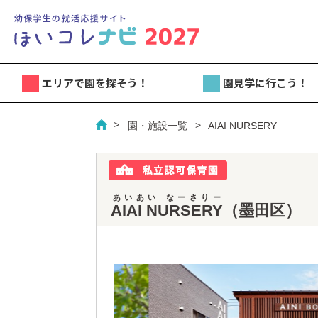
エリアで園を探そう！
園見学に行こう！
園・施設一覧
AIAI NURSERY
あいあい なーさりー
AIAI NURSERY
（墨田区）