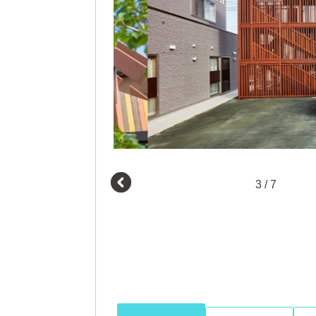
3
/
7