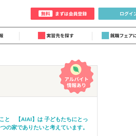
無料
まずは会員登録
ログイ
報
実習先を探す
就職フェア
と 【AIAI】は 子どもたちにとっ
一つの家でありたいと考えています。