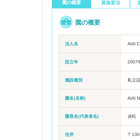
園の概要
募集要項
園の概要
法人名
AIA
設立年
2007
施設種別
私立
園名(名称)
AIAI
園長名(代表者名)
貞松
住所
〒130