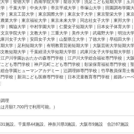
院大学｜聖徳大学｜西南学院大学｜龍谷大学｜洗足こども短期大学｜玉
大学｜千葉大学｜中央大学｜帝京平成大学｜帝塚山大学｜田園調布学園
大学｜東京工芸大学｜東京国際大学｜東京女子大学｜東京聖栄大学｜東
京農業大学｜東京福祉大学｜東京未来大学｜同志社女子大学｜東邦大学
大学｜獨協大学｜中村学園大学｜仁愛女子短期大学｜日本女子体育大学
｜文京学院大学｜文教大学｜三重大学｜美作大学｜武蔵野大学｜明治大
武庫川女子大学｜安田女子大学｜山梨県立大学｜了徳大学｜早稲田大学
短期大学｜足利短期大学｜有明教育芸術短期大学｜大阪芸術大学短期大
都文教短期大学｜千葉経済大学短期大学部｜武庫川女子大学短期大学部
｜江戸川学園おおたかの森専門学校｜江戸川大学総合福祉専門学校｜大
宮こども専門学校｜神戸元町こども専門学校｜彰栄保育福祉専門学校｜
｜総合学園ヒューマンアカデミー｜辻調理師専門学校｜竹早教員保育士
専門学校｜新潟こども医療専門学校｜日本児童教育専門学校｜姫路ハー
校
で調理
は月額7,700円で利用可能。）
31施設、千葉県44施設、神奈川県3施設、大阪市9施設 合計87施設