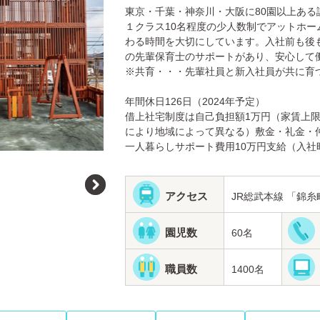
東京・千葉・神奈川・大阪に80園以上ある認可
１クラス10名程度の少人数制でアットホ
わる時間を大切にしています。入社前も後
の先輩保育士のサポートがあり、安心して
※共育・・・先輩社員と新入社員が共に育
年間休日126日（2024年予定）
借上社宅制度は自己負担額1万円（家賃上
により地域によって異なる）敷金・礼金・
一人暮らしサポート費用10万円支給（入社
アクセス
JR総武本線 「錦糸
園児数
60名
職員数
1400名