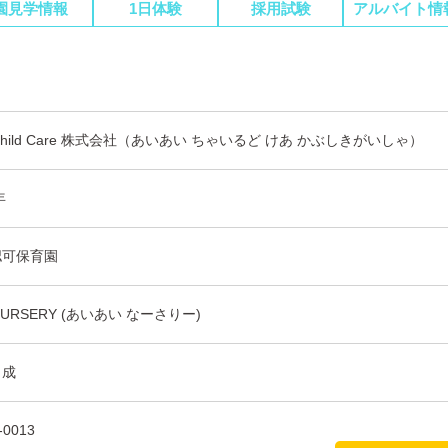
園見学情報
1日体験
採用試験
アルバイト情
I Child Care 株式会社（あいあい ちゃいるど けあ かぶしきがいしゃ）
年
認可保育園
 NURSERY (あいあい なーさりー)
 成
-0013