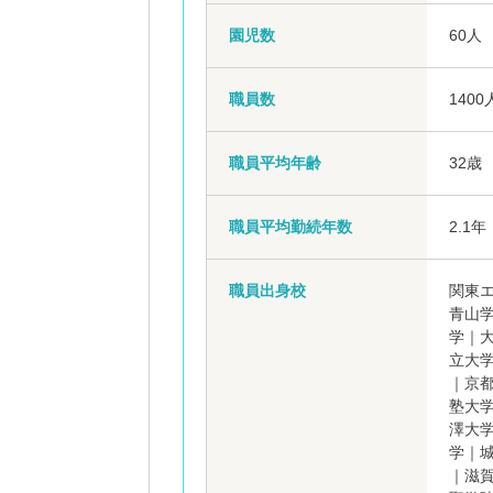
園児数
60人
職員数
140
職員平均年齢
32歳
職員平均勤続年数
2.1年
職員出身校
関東
青山
学｜
立大
｜京
塾大
澤大
学｜
｜滋