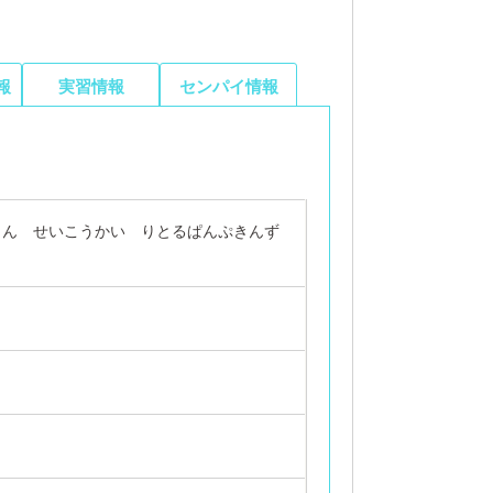
報
実習情報
センパイ情報
じん せいこうかい りとるぱんぷきんず