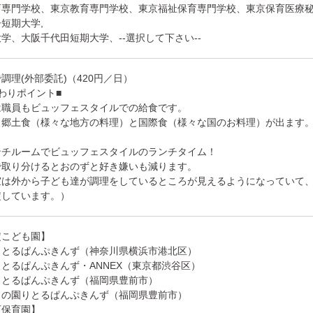
育専門学校、東京教育専門学校、東京福祉保育専門学校、東京保育医療
短期大学,
学、大阪千代田短期大学、--選択して下さい--
調理(外部委託)（420円／日）
わりポイント■
は職員もビュッフェスタイルでの給食です。
、郷土食（様々な地方の料理）と国際食（様々な国のお料理）が出ます
ンチルームでビュッフェスタイルのランチタイム！
で取り分けるとおのずと好き嫌いも減ります。
室は外から子ども達が調理をしているところが見えるようになっていて
定しています。）
定こども園】
りとるぱんぷきんず（神奈川県横浜市港北区）
とるぱんぷきんず・ANNEX（東京都渋谷区）
りとるぱんぷきんず（福岡県豊前市）
もの園りとるぱんぷきんず（福岡県豊前市）
可保育園】