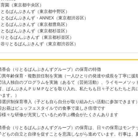
保育園（東京都中央区）
りとるぱんぷきんず（東京都中野区）
とるぱんぷきんず・ANNEX（東京都渋谷区）
りとるぱんぷきんず（東京都豊島区）
りとるぱんぷきんず（東京都杉並区）
寺りとるぱんぷきんず（東京都杉並区）
ヶ谷りとるぱんぷきんず（東京都渋谷区）
清香会（りとるぱんぷきんずグループ）の保育の特徴
①異年齢保育・複数担任制を実施（一人ひとりの発達や成長を丁寧に援
②法人独自のプログラムを実施（あるて（芸術活動）、ライモーメソッ
育、ぱんぷきんＰＵＭＰなどを取り入れ、私たちも日々子どもたちと共
います。）
③選択制保育導入（子ども自ら自分が取り組みたい活動に参加できます
④お昼はビュッフェスタイルでの食事で楽しさ倍増です
⑤様々な研修が充実しているため学ぶ機会がたくさんあります
清香会（りとるぱんぷきんずグループ）の保育は、日々の保育はモンテ
子どもの自立と自律を促すことを意識しながら進めています。行事は、