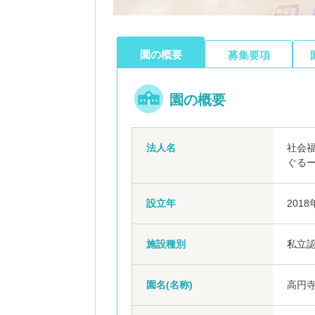
園の概要
募集要項
園の概要
法人名
社会
ぐる
設立年
2018
施設種別
私立
園名(名称)
高円寺