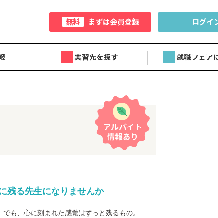
無料
まずは会員登録
ログイ
報
実習先を探す
就職フェア
に残る先生になりませんか
。でも、心に刻まれた感覚はずっと残るもの。