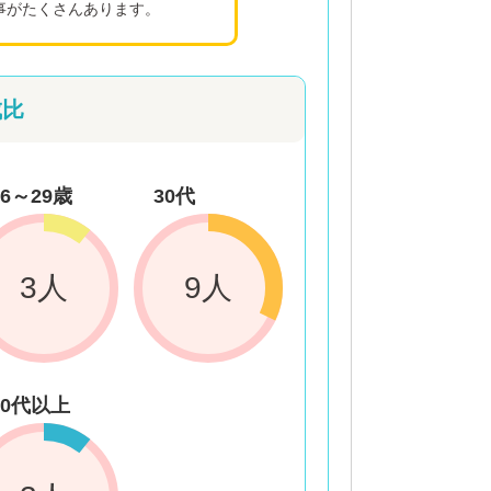
事がたくさんあります。
成比
26～29歳
30代
3人
9人
50代以上