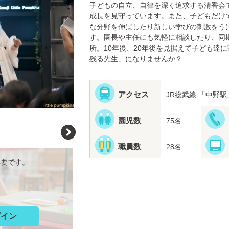
子どもの自立、自律を深く追求する清香会
成長を見守っています。また、子どもだけ
な分野を伸ばしたり新しい学びの刺激をう
す。園長や主任にも気軽に相談したり、同
所。10年後、20年後を見据えて子ども達
残る先生」になりませんか？
アクセス
JR総武線 「中野駅
園児数
75名
職員数
28名
必要です。
グイン