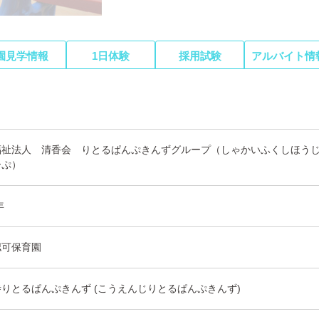
園見学情報
1日体験
採用試験
アルバイト情
福祉法人 清香会 りとるぱんぷきんずグループ（しゃかいふくしほう
ーぷ）
年
認可保育園
りとるぱんぷきんず (こうえんじりとるぱんぷきんず)