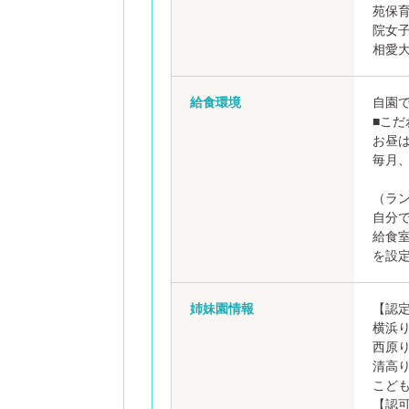
苑保
院女子
相愛大
給食環境
自園で
■こだ
お昼
毎月
（ラ
自分
給食
を設
姉妹園情報
【認
横浜
西原り
清高
こど
【認