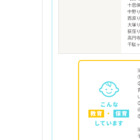
十思
中野
西原り
大塚
荻窪
高円
千駄