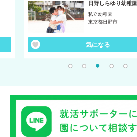
日野しらゆり幼稚
私立幼稚園
東京都日野市
気になる
1
2
3
4