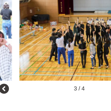
3
/
4