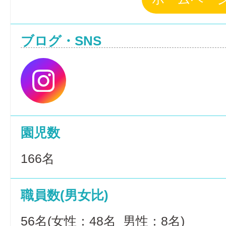
ブログ・SNS
園児数
166名
職員数(男女比)
56名(女性：48名 男性：8名)