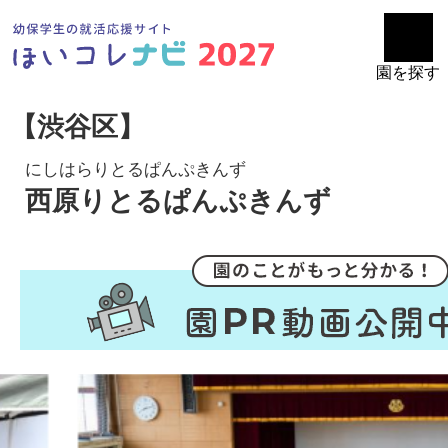
園を探す
【渋谷区】
にしはらりとるぱんぷきんず
西原りとるぱんぷきんず