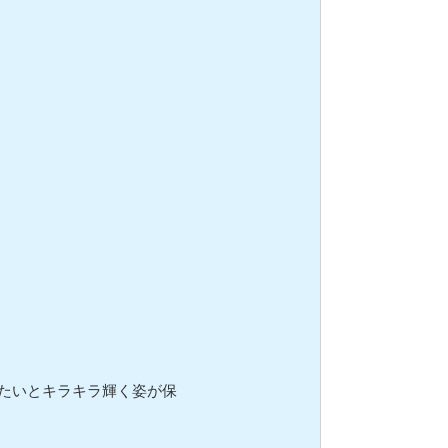
たいとキラキラ輝く姿が保