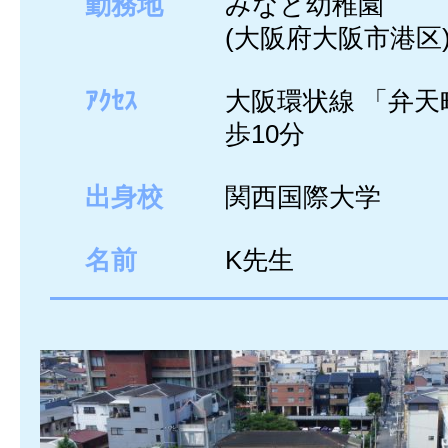
勤務地
みなと幼稚園
(大阪府大阪市港区
ｱｸｾｽ
大阪環状線 「弁天
歩10分
出身校
関西国際大学
名前
K先生