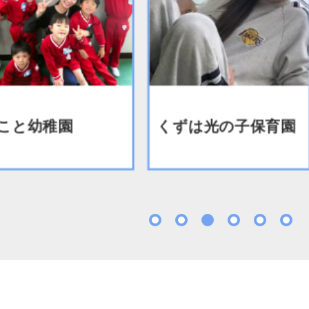
と幼稚園
くずは光の子保育園
1
2
3
4
5