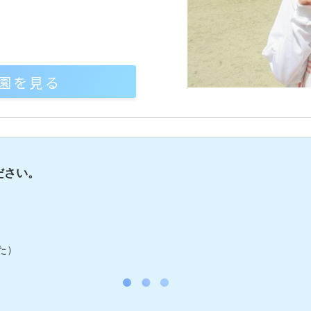
園を見る
ださい。
た）