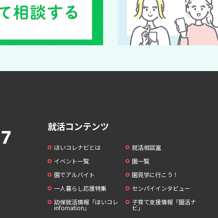
就活コンテンツ
ほいコレナビとは
就活相談室
イベント一覧
園一覧
園でアルバイト
園見学に行こう！
一人暮らし応援特集
センパイインタビュー
幼保就活情報「ほいコレ
子育て支援情報「園活ナ
infomation」
ビ」