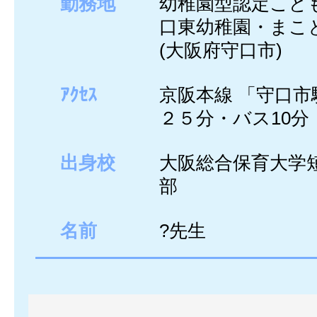
勤務地
幼稚園型認定こど
口東幼稚園・まこ
(大阪府守口市)
ｱｸｾｽ
京阪本線 「守口市
２５分・バス10分
出身校
大阪総合保育大学
部
名前
?先生