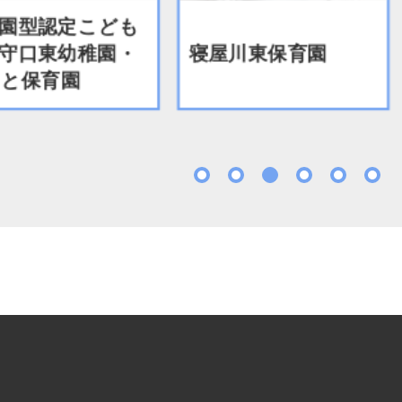
園型認定こども
守口東幼稚園・
寝屋川東保育園
と保育園
1
2
3
4
5