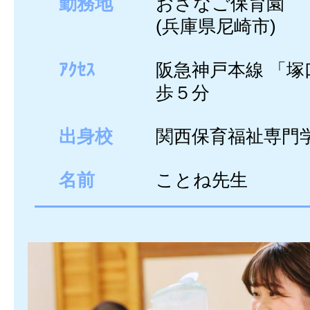
勤務地
おさなご保育園
(兵庫県尼崎市)
ｱｸｾｽ
阪急神戸本線 「塚
歩５分
出身校
関西保育福祉専門
名前
ことね先生