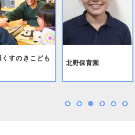
くすのきこども
北野保育園
1
2
3
4
5