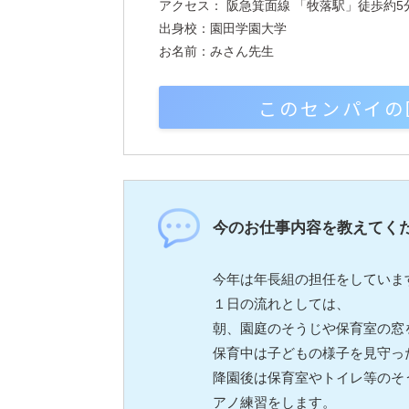
アクセス： 阪急箕面線 「牧落駅」徒歩約5
出身校：園田学園大学
お名前：みさん先生
このセンパイの
今のお仕事内容を教えてく
今年は年長組の担任をしていま
１日の流れとしては、
朝、園庭のそうじや保育室の窓
保育中は子どもの様子を見守っ
降園後は保育室やトイレ等のそ
アノ練習をします。