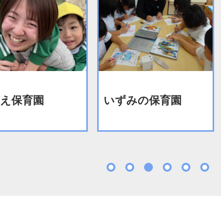
え保育園
いずみの保育園
1
2
3
4
5