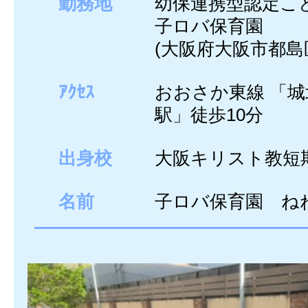
勤務地
幼保連携型認定
子ロバ保育園
(大阪府大阪市都島
ｱｸｾｽ
おおさか東線 「
駅」徒歩10分
出身校
大阪キリスト教短
名前
子ロバ保育園 ね