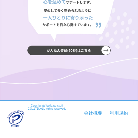
Copyright(c)bellsate staff
CO.,LTD.ALL rights reserved.
会社概要
利用規約