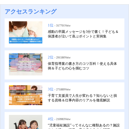
アクセスランキング
1位
- 317701Veiw
感動の卒園メッセージを3分で書く！子ども＆
保護者が泣いて喜ぶポイントと実例集
2位
- 291580Veiw
保育指導案の書き方のコツ百科！使える具体
例＆子どもの心を掴むコツ
3位
- 271889Veiw
子育て支援員で人生が変わる？知らないと損
する資格＆仕事内容のリアルを徹底解説
4位
- 210983Veiw
“児童福祉施設”ってそんなに種類あるの？施設