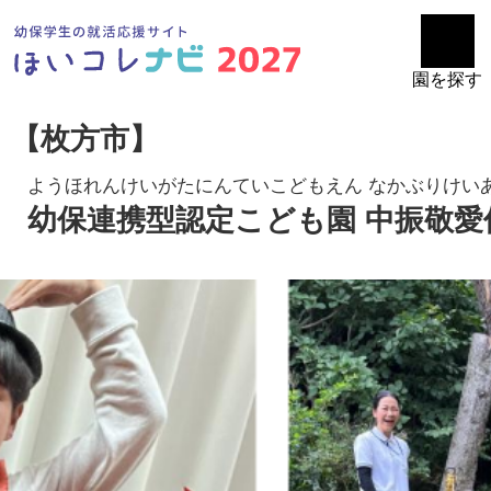
園を探す
【枚方市】
ようほれんけいがたにんていこどもえん なかぶりけい
幼保連携型認定こども園 中振敬愛