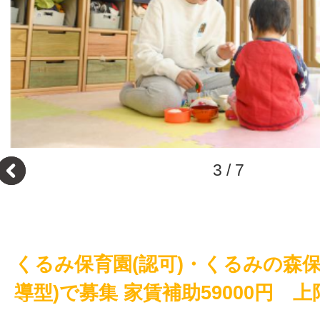
3
/
7
くるみ保育園(認可)・くるみの森保
導型)で募集 家賃補助59000円 上