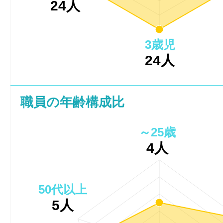
24人
3歳児
24人
職員の年齢構成比
～25歳
4人
50代以上
5人