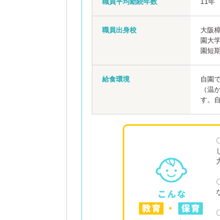
職員平均勤続年数
11年
職員出身校
大阪
園大
園短
給食環境
自園
（温
す。