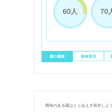
60人
70
園の概要
募集要項
興味のある園はとりあえず保存しよ