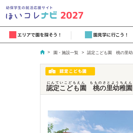
エリアで園を探そう！
園見学に行こう！
園・施設一覧
認定こども園 桃の里幼
にんていこどもえん もものさとようちえん
認定こども園 桃の里幼稚園