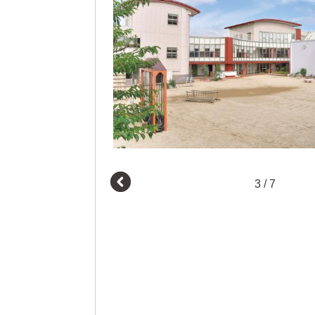
3
/
7