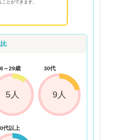
ることができます。
成比
26～29歳
30代
5人
9人
50代以上