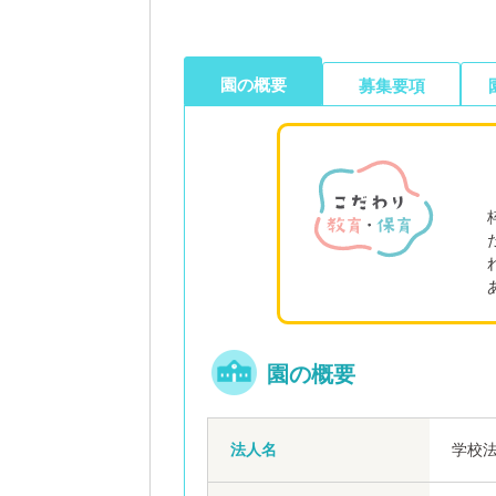
園の概要
募集要項
園の概要
法人名
学校