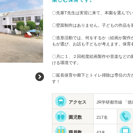
〇先輩T先生は実習に来て、本園を選んで
〇壁面制作はありません。子どもの作品を
〇造形活動では、何をするか（絵画か製作
もが選び、お話も子どもが考えます。保育
〇月に１、２回程度絵画製作や音楽などの
ける環境です。
〇延長保育や廊下とトイレ掃除は専任の方
す！
アクセス
JR学研都市線 「
園児数
217名
職員数
43名