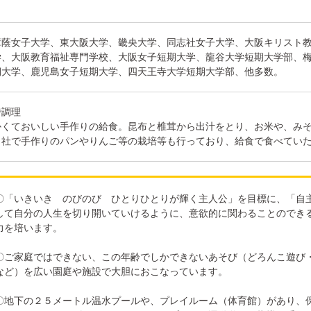
樟蔭女子大学、東大阪大学、畿央大学、同志社女子大学、大阪キリスト
学、大阪教育福祉専門学校、大阪女子短期大学、龍谷大学短期大学部、
期大学、鹿児島女子短期大学、四天王寺大学短期大学部、他多数。
で調理
かくておいしい手作りの給食。昆布と椎茸から出汁をとり、お米や、み
自社で手作りのパンやりんご等の栽培等も行っており、給食で食べてい
〇「いきいき のびのび ひとりひとりが輝く主人公」を目標に、「自
して自分の人生を切り開いていけるように、意欲的に関わることのでき
力を培います。
〇ご家庭ではできない、この年齢でしかできないあそび（どろんこ遊び
など）を広い園庭や施設で大胆におこなっています。
〇地下の２５メートル温水プールや、プレイルーム（体育館）があり、