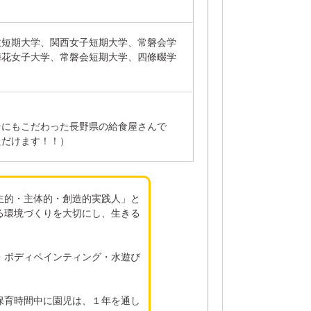
教短期大学、関西女子短期大学、常磐会学
梅花女子大学、常磐会短期大学、四條畷学
そにもこだわった長野県の給食屋さんで
ただけます！！）
主的・主体的・創造的実践人」と
る環境づくりを大切にし、生きる
・ボディペインティング・水遊び
保育時間中に園児は、１年を通し