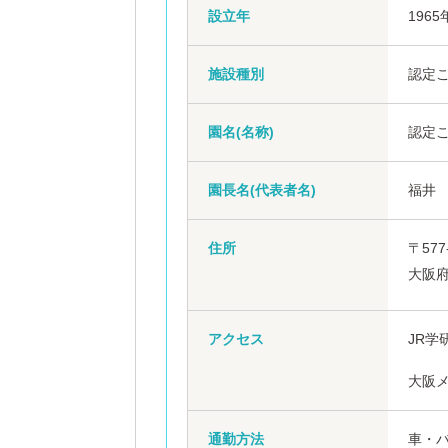
設立年
1965
施設種別
認定
園名(名称)
認定こ
園長名(代表者名)
福井
住所
〒577
大阪府
アクセス
JR学
大阪メ
通勤方法
車・