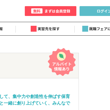
無料
まずは会員登録
ログイ
報
実習先を探す
就職フェア
して、集中力や創造性を伸ばす保育
と一緒に創り上げていく、みんなで