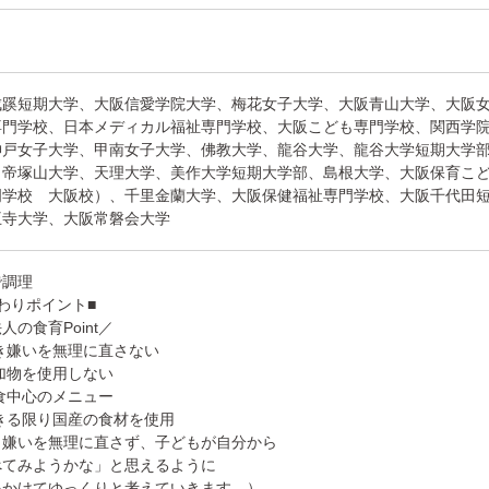
成蹊短期大学、大阪信愛学院大学、梅花女子大学、大阪青山大学、大阪
専門学校、日本メディカル福祉専門学校、大阪こども専門学校、関西学
神戸女子大学、甲南女子大学、佛教大学、龍谷大学、龍谷大学短期大学
、帝塚山大学、天理大学、美作大学短期大学部、島根大学、大阪保育こ
門学校 大阪校）、千里金蘭大学、大阪保健福祉専門学校、大阪千代田
王寺大学、大阪常磐会大学
で調理
わりポイント■
人の食育Point／
き嫌いを無理に直さない
加物を使用しない
食中心のメニュー
きる限り国産の食材を使用
き嫌いを無理に直さず、子どもが自分から
べてみようかな」と思えるように
をかけてゆっくりと考えていきます。）