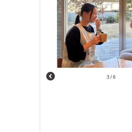
3
/
6