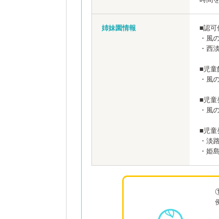
姉妹園情報
■認可
・風
・西淡
■児
・風
■児
・風
■児
・淡
・姫