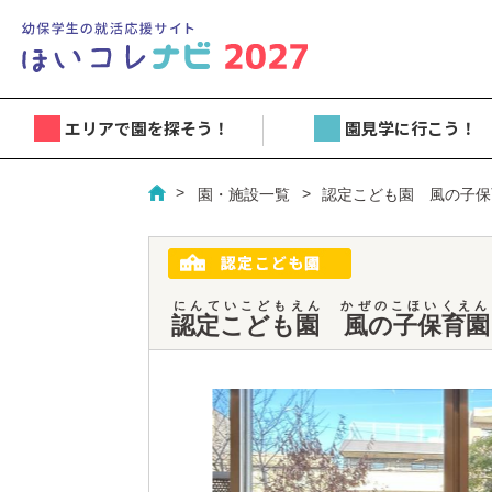
エリアで園を探そう！
園見学に行こう！
園・施設一覧
認定こども園 風の子保
にんていこどもえん かぜのこほいくえん
認定こども園 風の子保育園