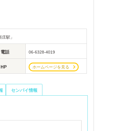
新庄駅」
電話
06-6328-4019
HP
ホームページを見る
報
センパイ情報
）