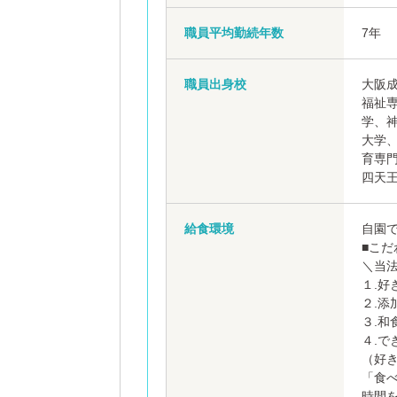
職員平均勤続年数
7年
職員出身校
大阪
福祉
学、
大学
育専
四天
給食環境
自園
■こだ
＼当法
１.好
２.添
３.和
４.で
（好
「食
時間