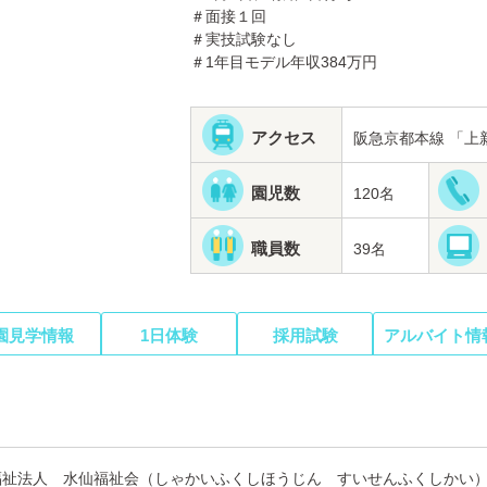
＃面接１回
＃実技試験なし
＃1年目モデル年収384万円
アクセス
阪急京都本線 「上
園児数
120名
職員数
39名
園見学情報
1日体験
採用試験
アルバイト情
福祉法人 水仙福祉会（しゃかいふくしほうじん すいせんふくしかい