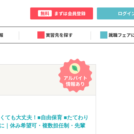
無料
まずは会員登録
ログイ
報
実習先を探す
就職フェア
）
くても大丈夫！■自由保育 ■たてわり
に｜休み希望可・複数担任制・先輩