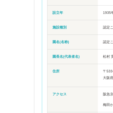
設立年
1935
施設種別
認定
園名(名称)
認定こ
園長名(代表者名)
松村 
住所
〒533
大阪府
アクセス
阪急京
梅田か