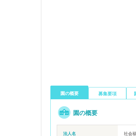
園の概要
募集要項
園の概要
法人名
社会