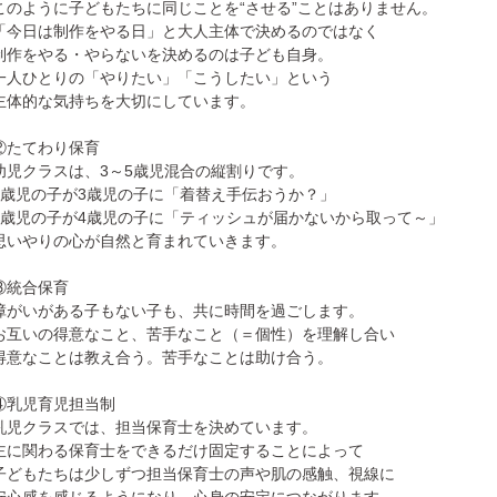
このように子どもたちに同じことを“させる”ことはありません。
「今日は制作をやる日」と大人主体で決めるのではなく
制作をやる・やらないを決めるのは子ども自身。
一人ひとりの「やりたい」「こうしたい」という
主体的な気持ちを大切にしています。
②たてわり保育
幼児クラスは、3～5歳児混合の縦割りです。
5歳児の子が3歳児の子に「着替え手伝おうか？」
3歳児の子が4歳児の子に「ティッシュが届かないから取って～」
思いやりの心が自然と育まれていきます。
③統合保育
障がいがある子もない子も、共に時間を過ごします。
お互いの得意なこと、苦手なこと（＝個性）を理解し合い
得意なことは教え合う。苦手なことは助け合う。
④乳児育児担当制
乳児クラスでは、担当保育士を決めています。
主に関わる保育士をできるだけ固定することによって
子どもたちは少しずつ担当保育士の声や肌の感触、視線に