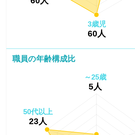
60人
3歳児
60人
職員の年齢構成比
～25歳
5人
50代以上
23人