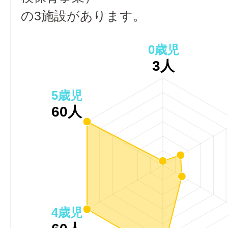
の3施設があります。
0歳児
3人
5歳児
60人
4歳児