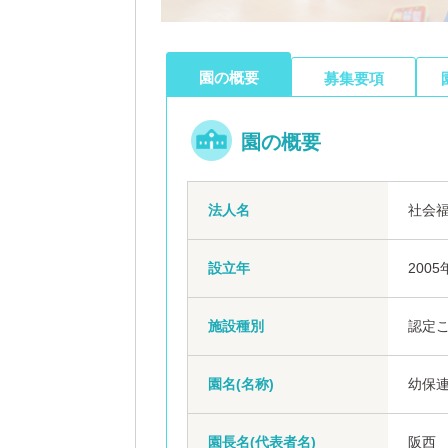
園の概要
募集要項
園の概要
法人名
社会
設立年
2005
施設種別
認定
園名(名称)
幼保連
園長名(代表者名)
阪西