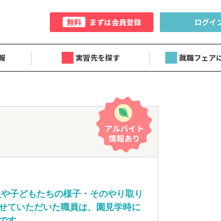
無料
まずは会員登録
ログイ
報
実習先を探す
就職フェア
員や子どもたちの様子・そのやり取り
せていただいた職員は、園見学時に
です