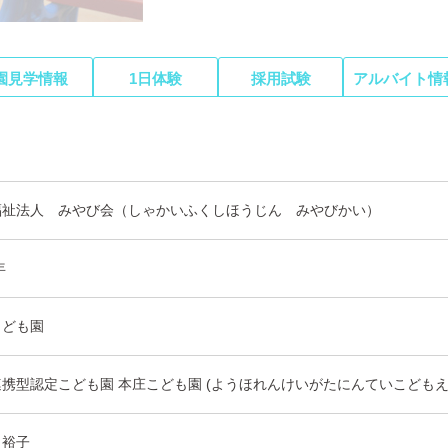
園見学情報
1日体験
採用試験
アルバイト情
福祉法人 みやび会（しゃかいふくしほうじん みやびかい）
年
こども園
携型認定こども園 本庄こども園 (ようほれんけいがたにんていこども
 裕子