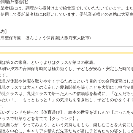
調理(外部委託)
託業者様には、調理から盛付けまで給食室でしていただいています。ま
を使用して委託業者様にお願いしています。委託業者様との連携は大変
地内】
導型保育園 ほんじょう保育園(大阪府東大阪市)
園は第２の家庭、というよりはクラスが第２の家庭。
早朝や夕方の合同保育時間は極力短くし、子どもが安心・安定した時間
ます。
職員が休憩や休暇を取りやすくするためにという目的での合同保育はし
乳児クラスでは大人との安定した愛着関係を築くことを大切にし担当制
幼児クラスは、乳児クラスで培った人への信頼感を基礎に、「なんだろ
みたい！」「もっともっと！」の気持ちを引き出し、子どもの心をくす
す。
広いグランドを使って【体育遊び】、絵本の世界を楽しんで【ごっこあ
クラスで野菜などを育てて【クッキング】。
職員自らが「やってみよう」という気持ちをもち、楽しむことを大切に
園長を中心に、キャリアを積んだ先輩たちが常に子どもたちの姿をしっ