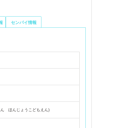
報
センパイ情報
えん ほんじょうこどもえん)