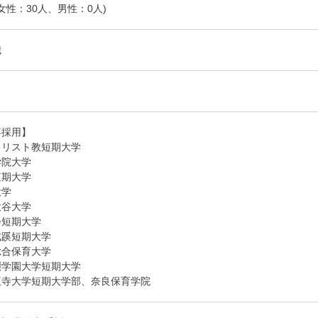
(女性：30人、男性：0人)
歳
卒採用】
キリスト教短期大学
学院大学
短期大学
大学
大谷大学
会短期大学
成蹊短期大学
総合保育大学
畷学園大学短期大学
王寺大学短期大学部、奈良保育学院