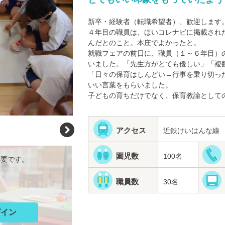
新卒・経験者（転職希望者）、歓迎します
４年目の職員は、ほいコレナビに掲載され
んだとのこと。本庄でよかったと。
就職フェアの前日に、職員（１～６年目）
いました。「先生方がとても優しい」「複
「日々の保育はしんどい→行事を乗り切っ
いい言葉をもらいました。
子どもの育ちだけでなく、保育教諭として
アクセス
近鉄けいはんな線 
園児数
100名
必要です。
職員数
30名
グイン