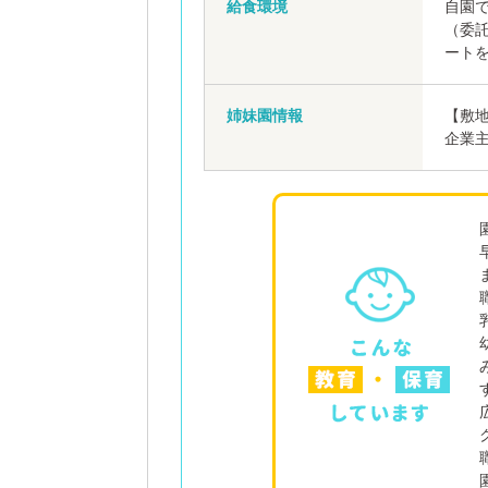
給食環境
自園で
（委
ート
姉妹園情報
【敷
企業主