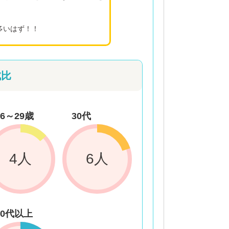
多いはず！！
成比
26～29歳
30代
4人
6人
50代以上