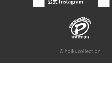
公式 Instagram
© hoikucollection