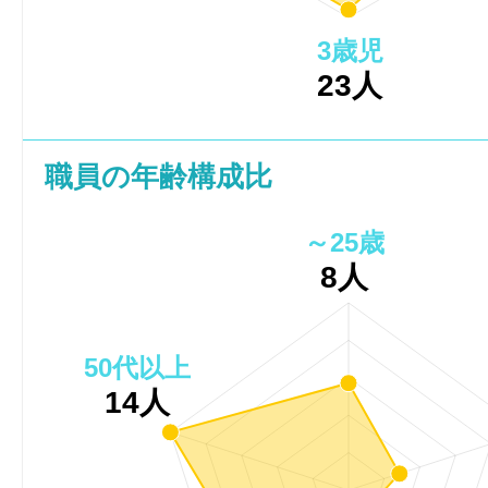
3歳児
23人
職員の年齢構成比
～25歳
8人
50代以上
14人