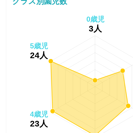
クラス別園児数
0歳児
3人
5歳児
24人
4歳児
23人