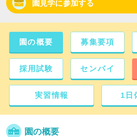
園見学に参加する
園の概要
募集要項
採用試験
センパイ
実習情報
1日
園の概要