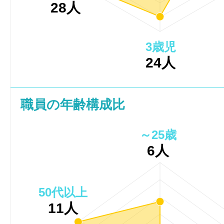
28人
3歳児
24人
職員の年齢構成比
～25歳
6人
50代以上
11人