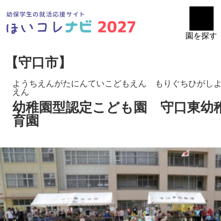
園を探す
【守口市】
ようちえんがたにんていこどもえん もりぐちひがし
えん
幼稚園型認定こども園 守口東幼
育園