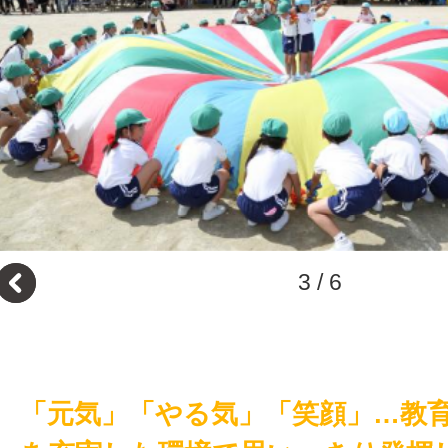
3
/
6
「元気」「やる気」「笑顔」…教