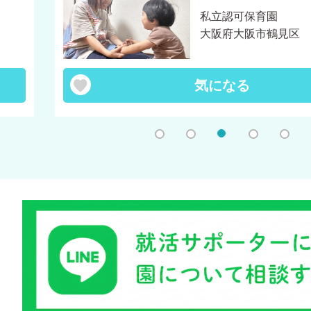
私立認可保育園
大阪府大阪市鶴見区
気になる
1
2
3
4