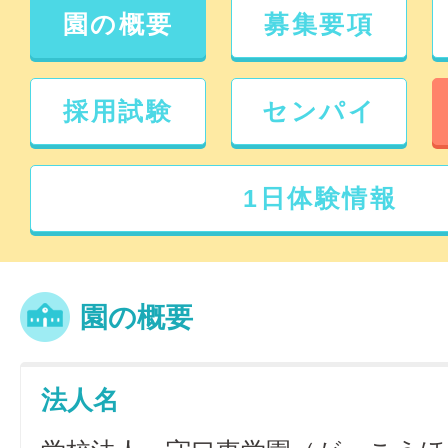
園の概要
募集要項
採用試験
センパイ
1日体験情報
園の概要
法人名