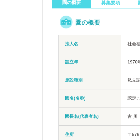
園の概要
募集要項
園の概要
法人名
社会
設立年
1970
施設種別
私立
園名(名称)
認定こ
園長名(代表者名)
古 川
住所
〒576