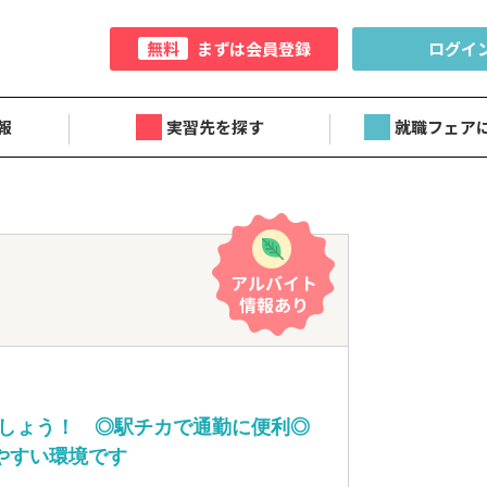
無料
まずは会員登録
ログイ
報
実習先を探す
就職フェア
しょう！ ◎駅チカで通勤に便利◎
やすい環境です