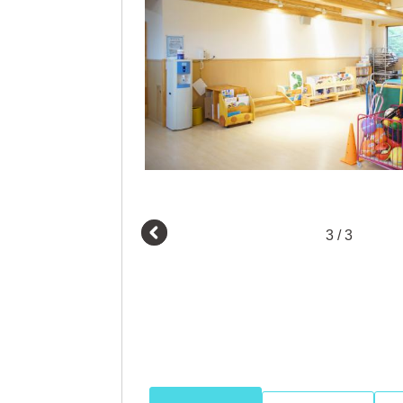
3
/
3