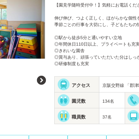
【園見学随時受付中！】気軽にお電話くだ
伸び伸び、つよく正しく、ほがらかな個性
季節ごとの行事を大切にし、子どもたちの
◎駅から徒歩5分と通いやすい立地
◎年間休日110日以上、プライベートも充
◎きれいな園舎
◎賞与あり、頑張っていただいた分はしっ
◎研修制度も充実
アクセス
京阪交野線 「郡津
園児数
134名
職員数
37名