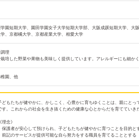
畷学園短期大学、園田学園女子大学短期大学部、大阪成蹊短期大学、大
大学、京都橘大学、京都産業大学、相愛大学
で調理
で栽培した野菜や果物も美味しく提供しています。アレルギーにも細か
幼稚園、他
子どもたちが健やかに、かしこく、心豊かに育ちゆくことは、親にとっ
です。これからの社会を生き抜くための健康な心とからだを育てていき
《理念》
・保護者が安心して預けられ、子どもたちが健やかに育つことを目的と
・前記のサービスが提供可能な自ら努力をする職員を育てることとする