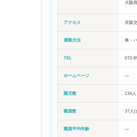
大阪
アクセス
京阪
通勤方法
車・
TEL
072-8
ホームページ
―
園児数
134人
職員数
37人
職員平均年齢
―