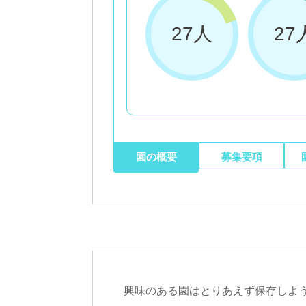
27人
27
園の概要
募集要項
興味のある園はとりあえず保存しよ