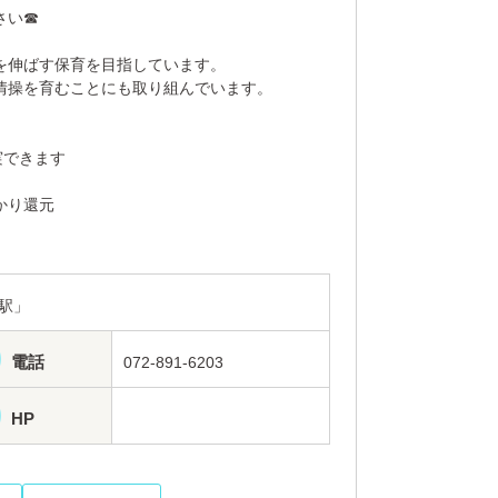
さい☎
を伸ばす保育を目指しています。
情操を育むことにも取り組んでいます。
実できます
かり還元
駅」
電話
072-891-6203
HP