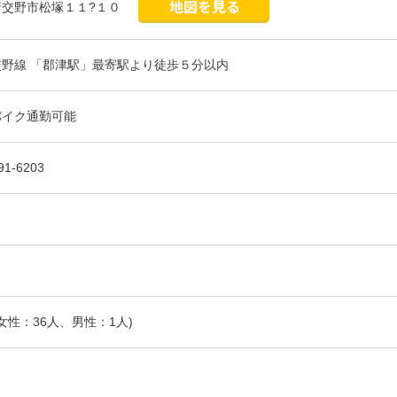
府交野市松塚１１?１０
交野線 「郡津駅」最寄駅より徒歩５分以内
バイク通勤可能
91-6203
(女性：36人、男性：1人)