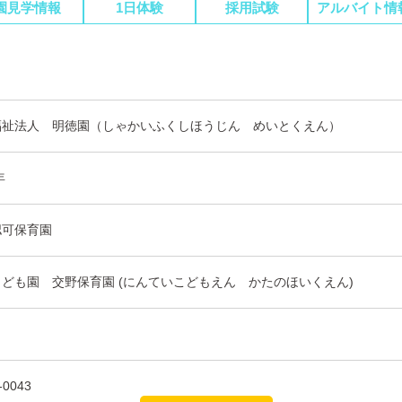
園見学情報
1日体験
採用試験
アルバイト情
福祉法人 明徳園（しゃかいふくしほうじん めいとくえん）
年
認可保育園
ども園 交野保育園 (にんていこどもえん かたのほいくえん)
-0043