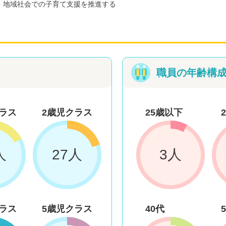
・地域社会での子育て支援を推進する
職員の年齢構
ラス
2歳児クラス
25歳以下
人
27人
3人
ラス
5歳児クラス
40代