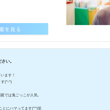
園を見る
ださい。
ています！
(^-^)
園庭では鬼ごっこが人気。
とにハマってます(^^)笑