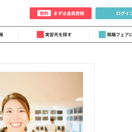
無料
まずは会員登録
ログイ
報
実習先を探す
就職フェア