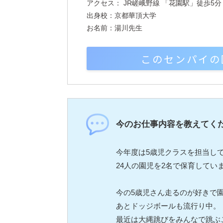
アクセス： JR嵯峨野線 「花園駅」徒歩5分
出身校：京都華頂大学
お名前：湯川先生
このセンパイの
今のお仕事内容を教えてく
今年度は5歳児クラスを担当し
24人の園児を2名で保育しています
今の5歳児さん走るのが好きで
あとドッジボールも流行り中。
最近は大縄跳びをみんなで跳ぶこ