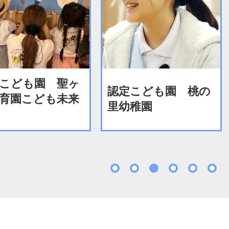
こども園 聖ヶ
認定こども園 桃の
育園こども未来
里幼稚園
1
2
3
4
5