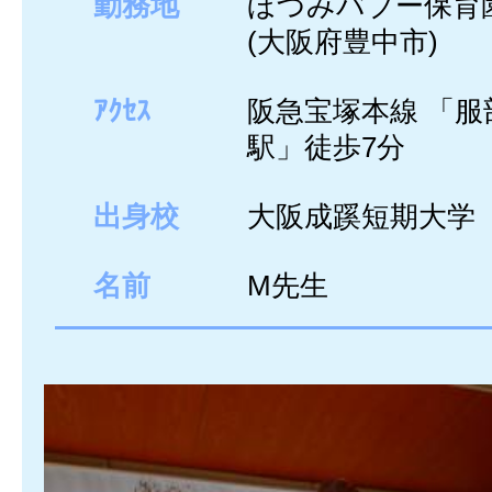
勤務地
ほづみバブー保育
(大阪府豊中市)
ｱｸｾｽ
阪急宝塚本線 「服
駅」徒歩7分
出身校
大阪成蹊短期大学
名前
M先生