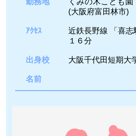
勤務地
くみの木こども園
(大阪府富田林市)
ｱｸｾｽ
近鉄長野線 「喜志
１６分
出身校
大阪千代田短期大
名前