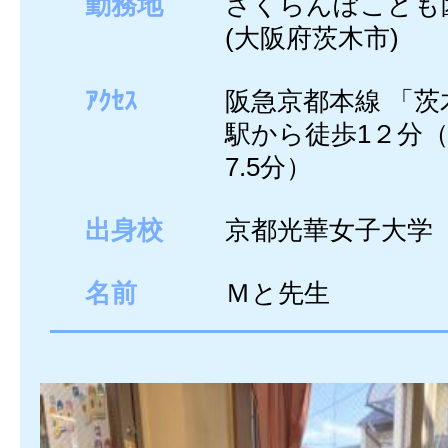
勤務地
さくらんぼこども
(大阪府茨木市)
ｱｸｾｽ
阪急京都本線 「茨
駅から徒歩1２分
7.5分）
出身校
京都光華女子大学
名前
Ｍと先生