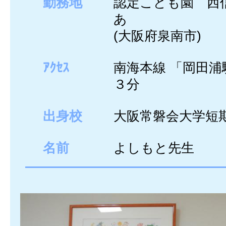
勤務地
認定こども園 西
あ
(大阪府泉南市)
ｱｸｾｽ
南海本線 「岡田浦
３分
出身校
大阪常磐会大学短
名前
よしもと先生