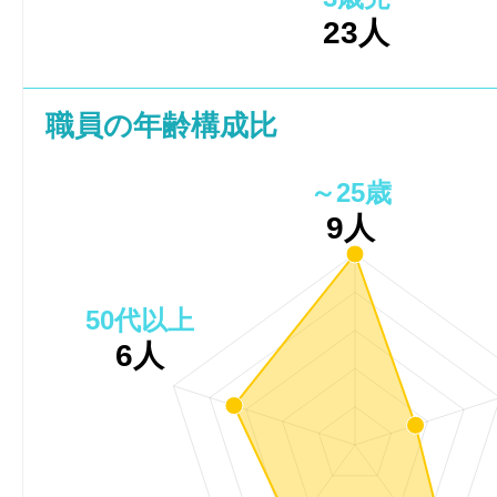
23人
職員の年齢構成比
～25歳
9人
50代以上
6人