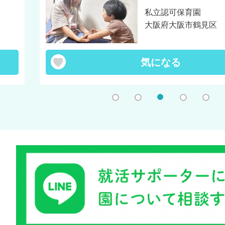
私立認可保育園
大阪府大阪市鶴見区
気になる
1
2
3
4