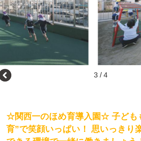
3
/
4
☆関西一のほめ育導入園☆ 子ども
育”で笑顔いっぱい！ 思いっきり