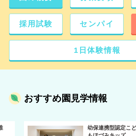
採用試験
センパイ
1日体験情報
おすすめ園見学情報
稚
幼保連携型認定こ
もほづみキッズ