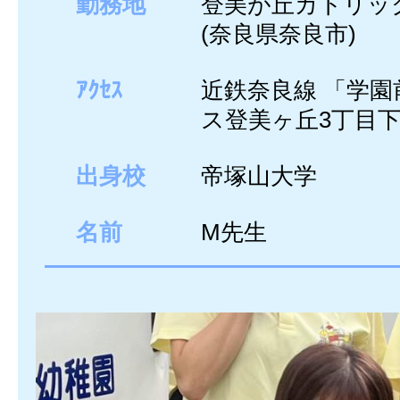
勤務地
登美が丘カトリッ
(奈良県奈良市)
ｱｸｾｽ
近鉄奈良線 「学園
ス登美ヶ丘3丁目下
出身校
帝塚山大学
名前
M先生