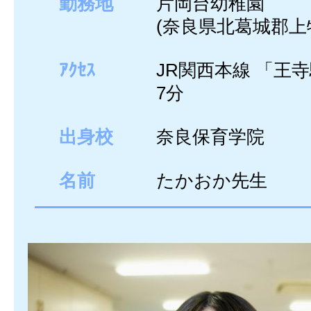
勤務地
片岡台幼稚園
(奈良県北葛城郡上
ｱｸｾｽ
JR関西本線 「王
7分
出身校
奈良保育学院
名前
たかおか先生