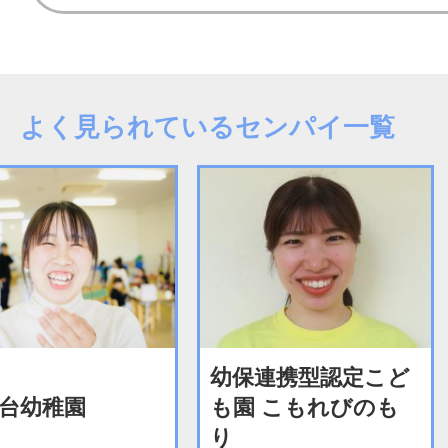
よく見られているセンパイ一覧
幼保連携型認定こど
台幼稚園
も園 こもれびのも
り