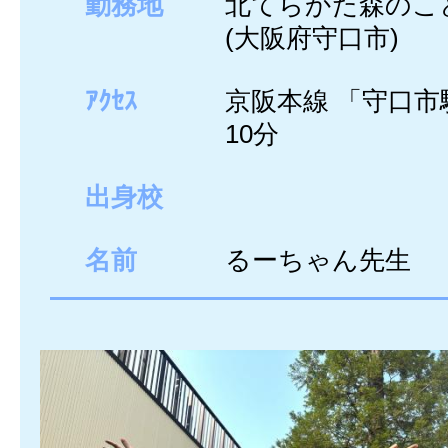
勤務地
北てらかた森のこ
(大阪府守口市)
ｱｸｾｽ
京阪本線 「守口市
10分
出身校
名前
るーちゃん先生