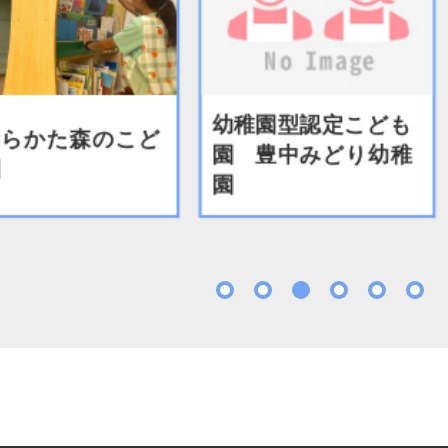
幼稚園型認定こども
らかた森のこど
園 豊中みどり幼稚
園
1
2
3
4
5