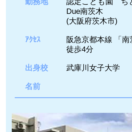
勤務地
認定こども園 ち
Due南茨木
(大阪府茨木市)
ｱｸｾｽ
阪急京都本線 「南
徒歩4分
出身校
武庫川女子大学
名前