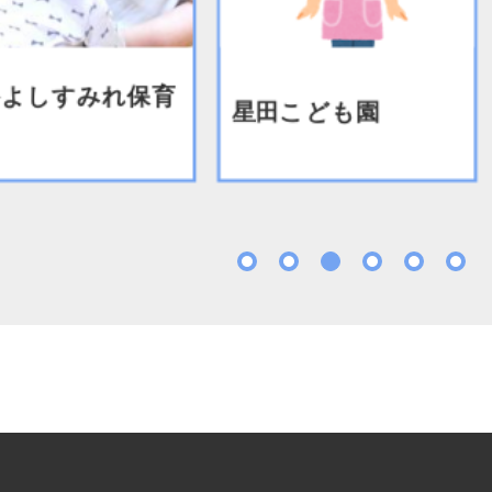
よしすみれ保育
星田こども園
1
2
3
4
5