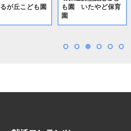
るが丘こども園
も園 いたやど保育
園
1
2
3
4
5