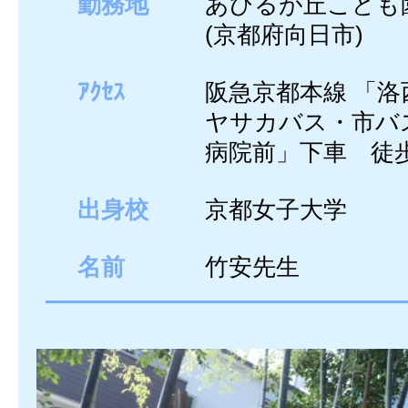
勤務地
あひるが丘こども
(京都府向日市)
ｱｸｾｽ
阪急京都本線 「洛
ヤサカバス・市バ
病院前」下車 徒
出身校
京都女子大学
名前
竹安先生