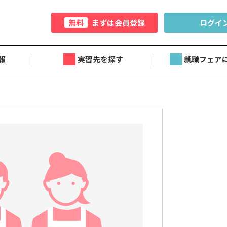
無料
まずは会員登録
ログイ
報
実習先を探す
就職フェア