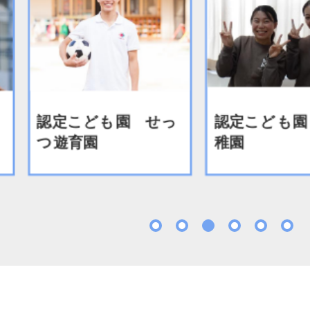
定こども園 せっ
認定こども園 甲南幼
遊育園
稚園
1
2
3
4
5