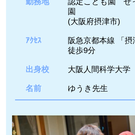
勤務地
認定こども園 せ
園
(大阪府摂津市)
ｱｸｾｽ
阪急京都本線 「摂
徒歩9分
出身校
大阪人間科学大学
名前
ゆうき先生