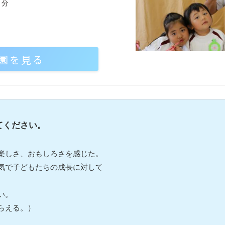
８分
園を見る
てください。
楽しさ、おもしろさを感じた。
気で子どもたちの成長に対して
い。
らえる。）