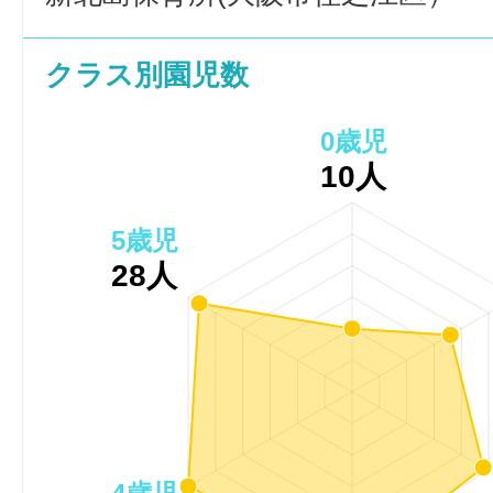
クラス別園児数
0歳児
10人
5歳児
28人