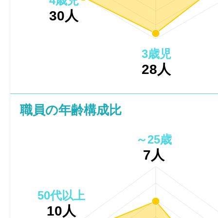
4歳児
30人
3歳児
28人
職員の年齢構成比
～25歳
7人
50代以上
10人