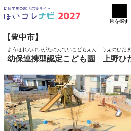
園を探す
【豊中市】
ようほれんけいがたにんていこどもえん うえのひだ
幼保連携型認定こども園 上野ひ