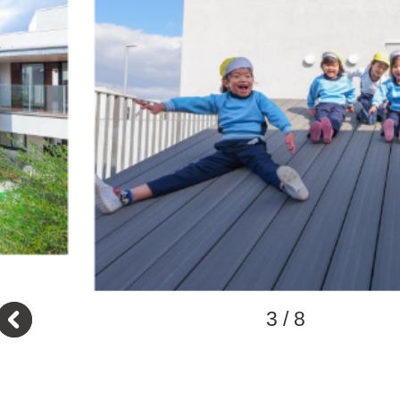
3
/
8