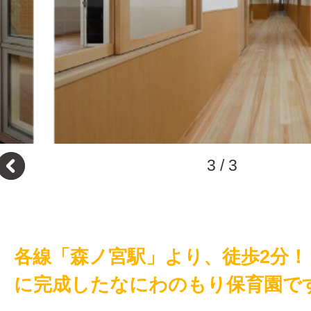
3
/
3
各線「森ノ宮駅」より、徒歩2分！ 
に完成したなにわのもり保育園で