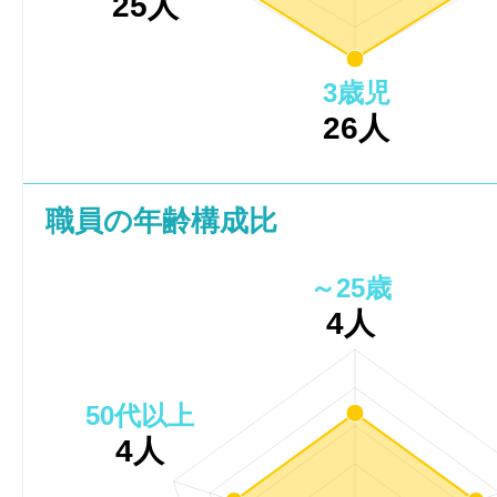
25人
3歳児
26人
職員の年齢構成比
～25歳
4人
50代以上
4人