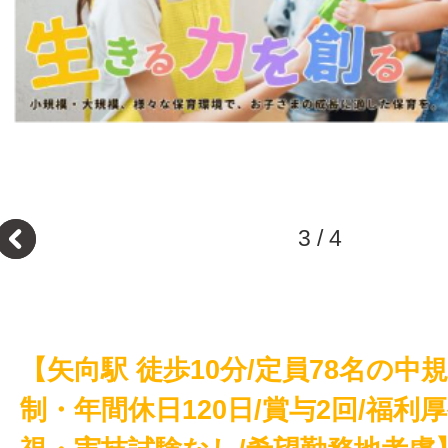
3
/
4
【矢向駅 徒歩10分/定員78名の中
制・年間休日120日/賞与2回/福利