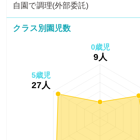
自園で調理(外部委託)
クラス別園児数
0歳児
9人
5歳児
27人