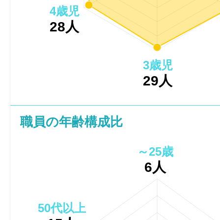
4歳児
28人
3歳児
29人
職員の年齢構成比
～25歳
6人
50代以上