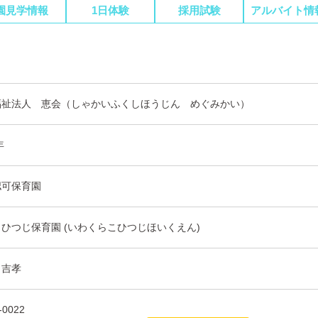
園見学情報
1日体験
採用試験
アルバイト情
福祉法人 恵会（しゃかいふくしほうじん めぐみかい）
年
認可保育園
ひつじ保育園 (いわくらこひつじほいくえん)
 吉孝
-0022