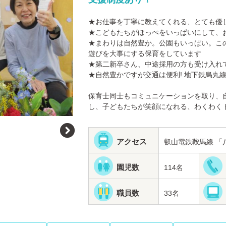
★お仕事を丁寧に教えてくれる、とても優
★こどもたちがほっぺをいっぱいにして、
★まわりは自然豊か。公園もいっぱい。こ
遊びを大事にする保育をしています
★第二新卒さん、中途採用の方も受け入れ
★自然豊かですが交通は便利! 地下鉄烏丸
保育士同士もコミュニケーションを取り、
し、子どもたちが笑顔になれる、わくわく
アクセス
叡山電鉄鞍馬線 「
園児数
114名
職員数
33名