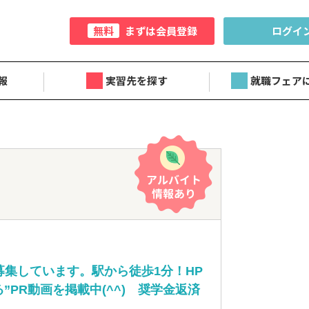
無料
まずは会員登録
ログイ
報
実習先を探す
就職フェア
募集しています。駅から徒歩1分！HP
”PR動画を掲載中(^^) 奨学金返済