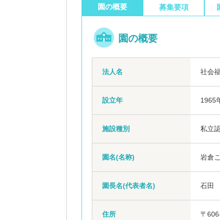
園の概要
募集要項
園の概要
法人名
社会
設立年
1965
施設種別
私立
園名(名称)
岩倉こ
園長名(代表者名)
石田
住所
〒606