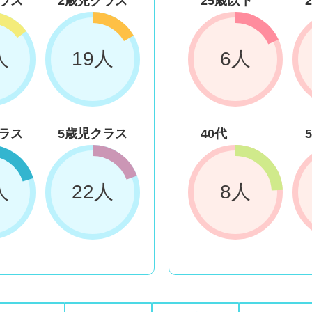
ラス
2歳児クラス
25歳以下
人
19人
6人
ラス
5歳児クラス
40代
人
22人
8人