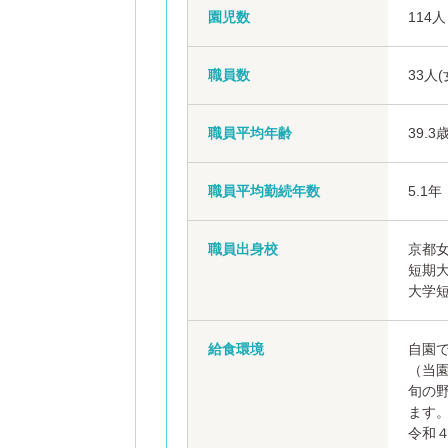
園児数
114人
職員数
33人
職員平均年齢
39.3
職員平均勤続年数
5.1年
職員出身校
京都
短期
大学
給食環境
自園
（当
旬の
ます
令和