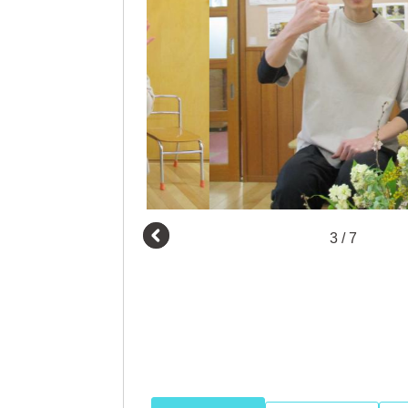
3
/
7