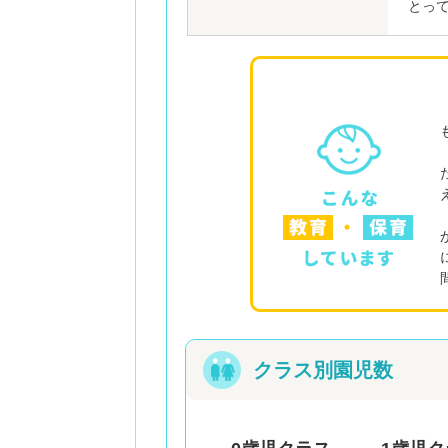
とっ
クラス別園児数