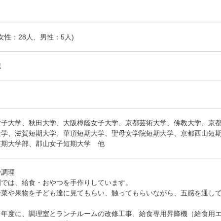
(女性：28人、男性：5人)
歳
女子大学、秋田大学、大阪樟蔭女子大学、京都芸術大学、佛教大学、京
大学、滋賀短期大学、華頂短期大学、聖母女学院短期大学、京都西山短
短期大学部、郡山女子短期大学 他
で調理
園では、給食・おやつを手作りしています。
野菜や果物を子ども達に見てもらい、触ってもらいながら、五感を通し
。
４年度に、調理室とランチルームの改修工事、給食専用昇降機（給食用