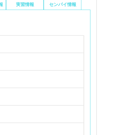
報
実習情報
センパイ情報