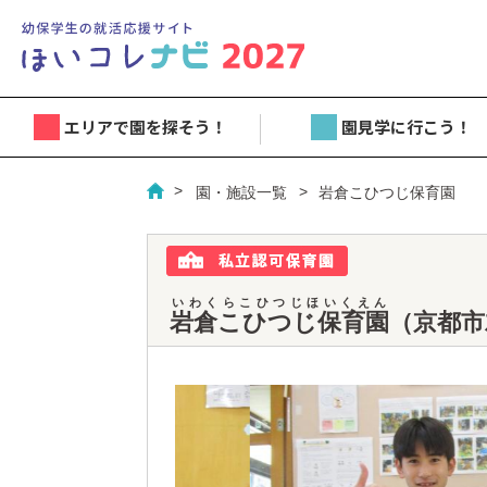
エリアで園を探そう！
園見学に行こう！
園・施設一覧
岩倉こひつじ保育園
いわくらこひつじほいくえん
岩倉こひつじ保育園
（京都市