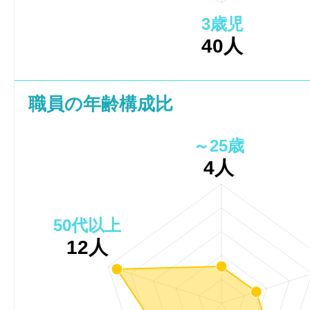
3歳児
40人
職員の年齢構成比
～25歳
4人
50代以上
12人